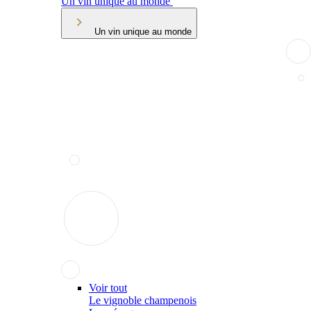
Un vin unique au monde
Un vin unique au monde
Voir tout
Le vignoble champenois