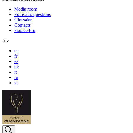
Media room
Foire aux questions
Glossaire
Contacts
Espace Pro
fr
en
fr
es
de
it
ru
ja