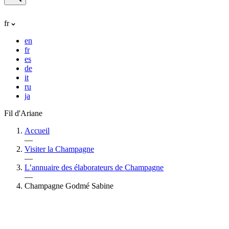
fr
en
fr
es
de
it
ru
ja
Fil d'Ariane
Accueil
—
Visiter la Champagne
—
L’annuaire des élaborateurs de Champagne
—
Champagne Godmé Sabine