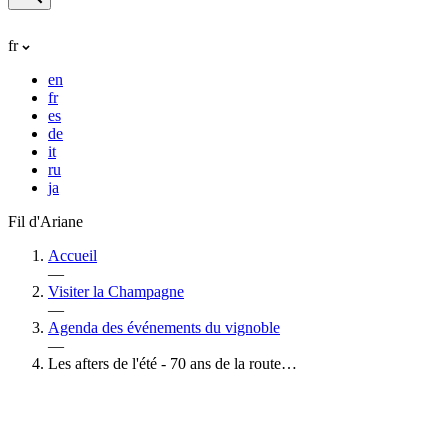
fr
en
fr
es
de
it
ru
ja
Fil d'Ariane
Accueil
—
Visiter la Champagne
—
Agenda des événements du vignoble
—
Les afters de l'été - 70 ans de la route…