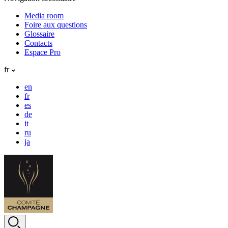
Media room
Foire aux questions
Glossaire
Contacts
Espace Pro
fr
en
fr
es
de
it
ru
ja