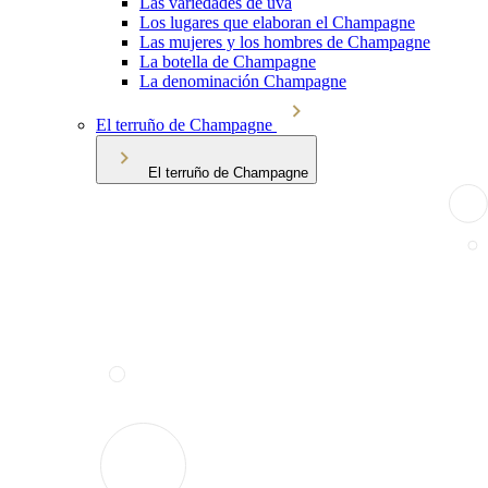
Las variedades de uva
Los lugares que elaboran el Champagne
Las mujeres y los hombres de Champagne
La botella de Champagne
La denominación Champagne
El terruño de Champagne
El terruño de Champagne