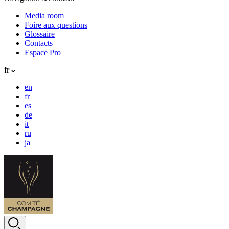
Media room
Foire aux questions
Glossaire
Contacts
Espace Pro
fr
en
fr
es
de
it
ru
ja