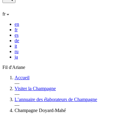
fr
en
fr
es
de
it
ru
ja
Fil d'Ariane
Accueil
—
Visiter la Champagne
—
L’annuaire des élaborateurs de Champagne
—
Champagne Doyard-Mahé