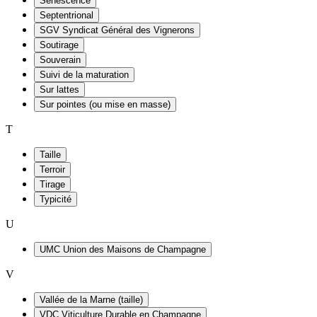
Sénescence
Septentrional
SGV Syndicat Général des Vignerons
Soutirage
Souverain
Suivi de la maturation
Sur lattes
Sur pointes (ou mise en masse)
T
Taille
Terroir
Tirage
Typicité
U
UMC Union des Maisons de Champagne
V
Vallée de la Marne (taille)
VDC Viticulture Durable en Champagne