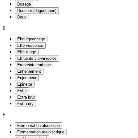
Dosage
Douceur (dégustation)
Doux
E
Ébourgeonnage
Effervescence
Effeuillage
Effluents viti-vinicoles
Empreinte carbone
Enherbement
Enjambeur
Épinette
Ester
Extra brut
Extra dry
F
Fermentation alcoolique
Fermentation malolactique