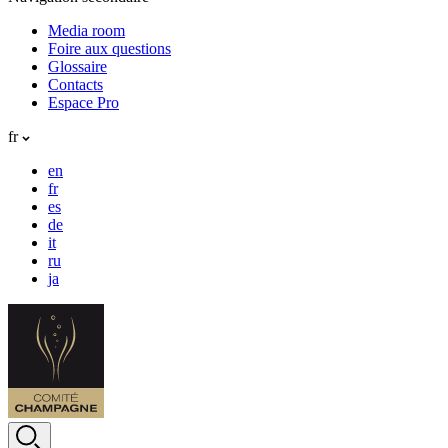
Media room
Foire aux questions
Glossaire
Contacts
Espace Pro
fr
en
fr
es
de
it
ru
ja