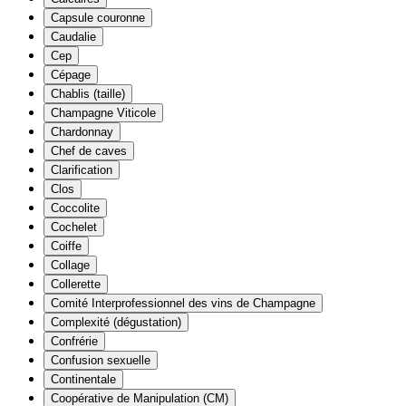
Capsule couronne
Caudalie
Cep
Cépage
Chablis (taille)
Champagne Viticole
Chardonnay
Chef de caves
Clarification
Clos
Coccolite
Cochelet
Coiffe
Collage
Collerette
Comité Interprofessionnel des vins de Champagne
Complexité (dégustation)
Confrérie
Confusion sexuelle
Continentale
Coopérative de Manipulation (CM)