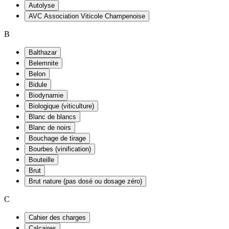
Autolyse
AVC Association Viticole Champenoise
B
Balthazar
Belemnite
Belon
Bidule
Biodynamie
Biologique (viticulture)
Blanc de blancs
Blanc de noirs
Bouchage de tirage
Bourbes (vinification)
Bouteille
Brut
Brut nature (pas dosé ou dosage zéro)
C
Cahier des charges
Calcaires