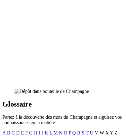
Glossaire
Partez à la découverte des mots du Champagne et aiguisez vos
connaissances en la matière
A
B
C
D
E
F
G
H
I
J
K
L
M
N
O
P
Q
R
S
T
U
V
W
X
Y
Z