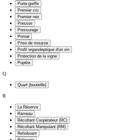
Porte-greffe
Premier cru
Premier nez
Pressoir
Pressurage
Primat
Prise de mousse
Profil organoleptique d'un vin
Protection de la vigne
Pupitre
Q
Quart (bouteille)
R
La Réserve
Rameau
Récoltant Coopérateur (RC)
Récoltant Manipulant (RM)
Rehoboam
Relevage