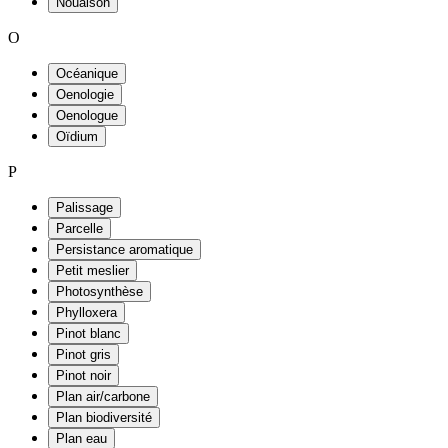
Nouaison
O
Océanique
Oenologie
Oenologue
Oïdium
P
Palissage
Parcelle
Persistance aromatique
Petit meslier
Photosynthèse
Phylloxera
Pinot blanc
Pinot gris
Pinot noir
Plan air/carbone
Plan biodiversité
Plan eau