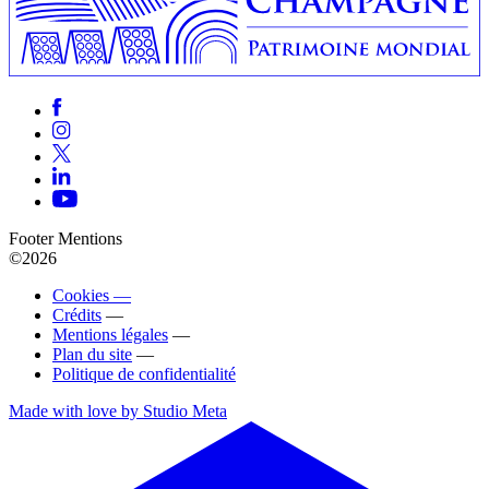
Footer Mentions
©2026
Cookies —
Crédits
—
Mentions légales
—
Plan du site
—
Politique de confidentialité
Made with love by Studio Meta