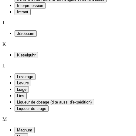
Interprofession
Intrant
J
Jéroboam
K
Kieselguhr
L
Levurage
Levure
Liage
Lies
Liqueur de dosage (dite aussi d'expédition)
Liqueur de tirage
M
Magnum