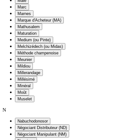
Maie
Marc
Marnes
Marque d'Acheteur (MA)
Mathusalem
Maturation
Medium (ou Pinte)
Melchizédech (ou Midas)
Méthode champenoise
Meunier
Mildiou
Millerandage
Millésimé
Minéral
Moût
Muselet
N
Nabuchodonosor
Négociant Distributeur (ND)
Négociant Manipulant (NM)