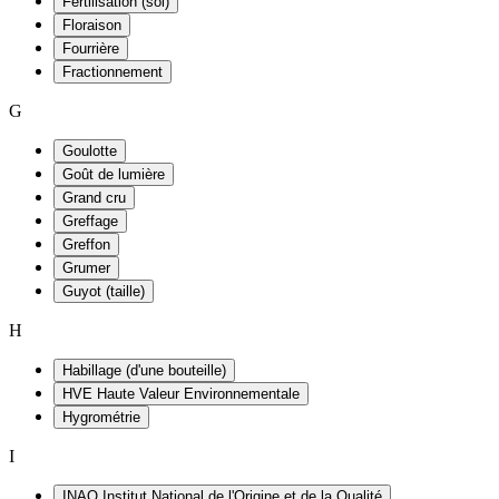
Fertilisation (sol)
Floraison
Fourrière
Fractionnement
G
Goulotte
Goût de lumière
Grand cru
Greffage
Greffon
Grumer
Guyot (taille)
H
Habillage (d'une bouteille)
HVE Haute Valeur Environnementale
Hygrométrie
I
INAO Institut National de l'Origine et de la Qualité