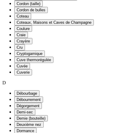
Cordon (taille)
Cordon de bulles
Coteau
Coteaux, Maisons et Caves de Champagne
Coulure
Craie
Crayère
Cru
Cryptogamique
Cuve thermorégulée
Cuvée
Cuverie
D
Débourbage
Débourrement
Dégorgement
Demi-sec
Demie (bouteille)
Deuxième nez
Dormance