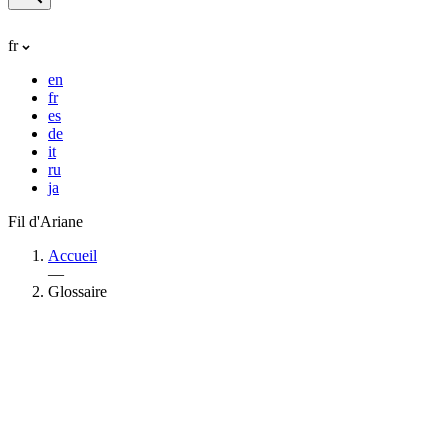
fr
en
fr
es
de
it
ru
ja
Fil d'Ariane
Accueil
—
Glossaire