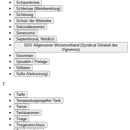
Schaumkrone
Schlempe (Weinbereitung)
Schönung
Schutz der Weinrebe
Sekundäraromen
Seneszenz
Septentrional, Nördlich
SGV Allgemeiner Winzerverband (Syndicat Général des
Vignerons)
Souverain
Sprudeln / Perlage
Stillwein
Süße (Verkostung)
T
Taille
Temperaturgeregelter Tank
Terroir
Tertiäraromen
Tirage
Tirageverschluss