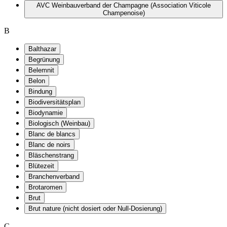
AVC Weinbauverband der Champagne (Association Viticole
Champenoise)
B
Balthazar
Begrünung
Belemnit
Belon
Bindung
Biodiversitätsplan
Biodynamie
Biologisch (Weinbau)
Blanc de blancs
Blanc de noirs
Bläschenstrang
Blütezeit
Branchenverband
Brotaromen
Brut
Brut nature (nicht dosiert oder Null-Dosierung)
C