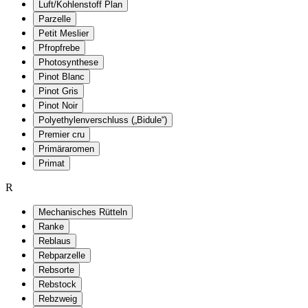
Luft/Kohlenstoff Plan
Parzelle
Petit Meslier
Pfropfrebe
Photosynthese
Pinot Blanc
Pinot Gris
Pinot Noir
Polyethylenverschluss („Bidule“)
Premier cru
Primäraromen
Primat
R
Mechanisches Rütteln
Ranke
Reblaus
Rebparzelle
Rebsorte
Rebstock
Rebzweig