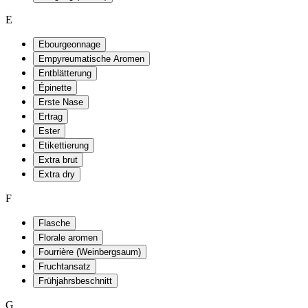
E
Ebourgeonnage
Empyreumatische Aromen
Entblätterung
Épinette
Erste Nase
Ertrag
Ester
Etikettierung
Extra brut
Extra dry
F
Flasche
Florale aromen
Fourrière (Weinbergsaum)
Fruchtansatz
Frühjahrsbeschnitt
G