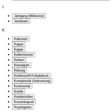
J
Jahrgang (Millésime)
Jeroboam
K
Kalkstein
Kappe
Kappe
Kellermeister
Keltern
Kieselguhr
Klärung
Kohlenstoff-Fußabdruck
Komplexität (Verkostung)
Kontinental
Kreide
Kreidestollen
Kronenkapsel
Kryptogame