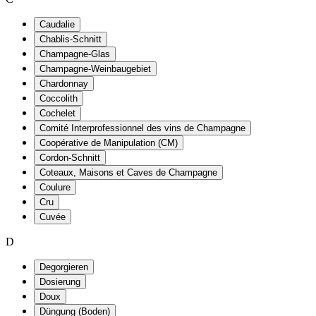
Caudalie
Chablis-Schnitt
Champagne-Glas
Champagne-Weinbaugebiet
Chardonnay
Coccolith
Cochelet
Comité Interprofessionnel des vins de Champagne
Coopérative de Manipulation (CM)
Cordon-Schnitt
Coteaux, Maisons et Caves de Champagne
Coulure
Cru
Cuvée
D
Degorgieren
Dosierung
Doux
Düngung (Boden)