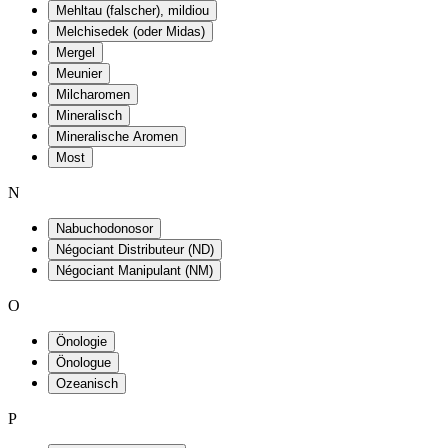
Mehltau (falscher), mildiou
Melchisedek (oder Midas)
Mergel
Meunier
Milcharomen
Mineralisch
Mineralische Aromen
Most
N
Nabuchodonosor
Négociant Distributeur (ND)
Négociant Manipulant (NM)
O
Önologie
Önologue
Ozeanisch
P