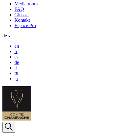
Media room
FAQ
Glossar
Kontakt
Espace Pro
de
en
fr
es
de
it
ru
ja