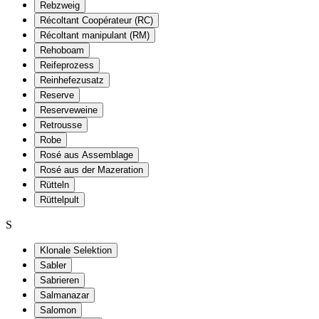
Rebzweig
Récoltant Coopérateur (RC)
Récoltant manipulant (RM)
Rehoboam
Reifeprozess
Reinhefezusatz
Reserve
Reserveweine
Retrousse
Robe
Rosé aus Assemblage
Rosé aus der Mazeration
Rütteln
Rüttelpult
S
Klonale Selektion
Sabler
Sabrieren
Salmanazar
Salomon