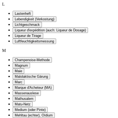
L
Lastenheft
Lebendigkeit (Verkostung)
Lichtgeschmack
Liqueur d'expédition (auch: Liqueur de Dosage)
Liqueur de Tirage
Luftfeuchtigkeitsmessung
M
Champenoise-Methode
Magnum
Maie
Malolaktische Gärung
Marc
Marque d'Acheteur (MA)
Massenauslese
Mathusalem
Matu-Netz
Medium (oder Pinte)
Mehltau (echter), Oïdium