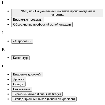
I
INAO, или Национальный институт происхождения и
качества
Вводимые продукты
Объединение профессий одной отрасли
J
«Жеробоам»
K
Кизельгур
L
Введение дрожжей
Дрожжи
Осадок
Связывание
Тиражный ликер (liqueur de tirage)
Экспедиционный ликер (liqueur d'expédition)