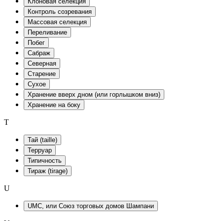
Клоновая селекция
Контроль созревания
Массовая селекция
Переливание
Побег
Сабраж
Северная
Старение
Сухое
Хранение вверх дном (или горлышком вниз)
Хранение на боку
T
Тай (taille)
Терруар
Типичность
Тираж (tirage)
U
UMC, или Союз торговых домов Шампани