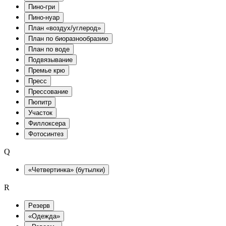
Пино-гри
Пино-нуар
План «воздух/углерод»
План по биоразнообразию
План по воде
Подвязывание
Премье крю
Пресс
Прессование
Пюпитр
Участок
Филлоксера
Фотосинтез
Q
«Четвертинка» (бутылки)
R
Pезерв
«Одежда»