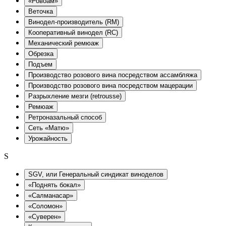
«Ровоам»
Веточка
Винодел-производитель (RM)
Кооперативный винодел (RC)
Механический ремюаж
Обрезка
Подъем
Производство розового вина посредством ассамбляжа
Производство розового вина посредством мацерации
Разрыхление мезги (retrousse)
Ремюаж
Ретроназальный способ
Сеть «Матю»
Урожайность
S
SGV, или Генеральный синдикат виноделов
«Поднять бокал»
«Салманасар»
«Соломон»
«Суверен»