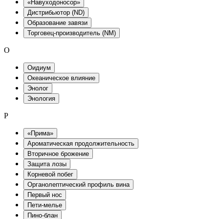
«Навуходоносор»
Дистрибьютор (ND)
Образование завязи
Торговец-производитель (NM)
O
Оидиум
Океаническое влияние
Энолог
Энология
P
«Прима»
Ароматическая продолжительность
Вторичное брожение
Защита лозы
Корневой побег
Органолептический профиль вина
Первый нос
Пети-мелье
Пино-блан