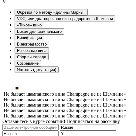
V
Oбрезка по методу «долины Марны»
VDC, или долгосрочное виноградарство в Шампани
«Тихое» вино
Бокал для шампанского
Винификация
Виноградарство
Резервные вина
Сбор винограда
Созревание
Яркость (дегустация)
Не бывает шампанского вина Champagne не из Шампани •
Не бывает шампанского вина Champagne не из Шампани •
Не бывает шампанского вина Champagne не из Шампани •
Не бывает шампанского вина Champagne не из Шампани •
Не бывает шампанского вина Champagne не из Шампани •
Оставайтесь в курсе событий! Подписаться на рассылку