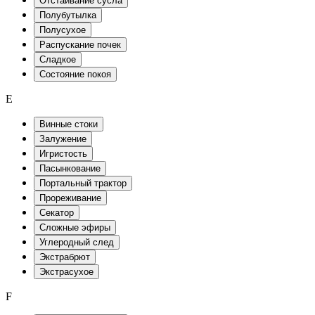
Отстаивание сусла
Полубутылка
Полусухое
Распускание почек
Сладкое
Состояние покоя
E
Винные стоки
Залужение
Игристость
Пасынкование
Портальный трактор
Прореживание
Секатор
Сложные эфиры
Углеродный след
Экстрабрют
Экстрасухое
F