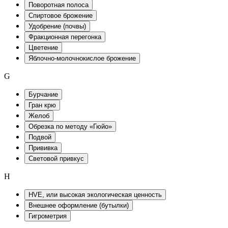
Поворотная полоса
Спиртовое брожение
Удобрение (почвы)
Фракционная перегонка
Цветение
Яблочно-молочнокислое брожение
G
Бурчание
Гран крю
Желоб
Обрезка по методу «Гюйо»
Подвой
Прививка
Световой привкус
H
HVE, или высокая экологическая ценность
Внешнее оформление (бутылки)
Гигрометрия