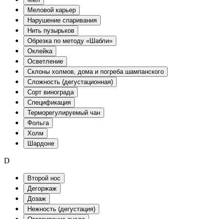
Меловой карьер
Нарушение спаривания
Нить пузырьков
Обрезка по методу «Шабли»
Оклейка
Осветление
Склоны холмов, дома и погреба шампанского
Сложность (дегустационная)
Сорт винограда
Спецификация
Терморегулируемый чан
Фольга
Холм
Шардоне
D
Второй нос
Дегоржаж
Дозаж
Нежность (дегустация)