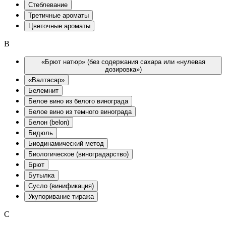
Стеблевание
Третичные ароматы
Цветочные ароматы
B
«Брют натюр» (без содержания сахара или «нулевая
дозировка»)
«Валтасар»
Белемнит
Белое вино из белого винограда
Белое вино из темного винограда
Белон (belon)
Бидюль
Биодинамический метод
Биологическое (виноградарство)
Брют
Бутылка
Сусло (винификация)
Укупоривание тиража
C