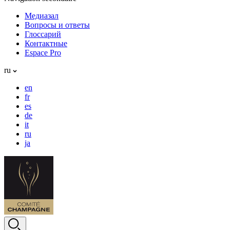
Медиазал
Вопросы и ответы
Глоссарий
Контактные
Espace Pro
ru
en
fr
es
de
it
ru
ja