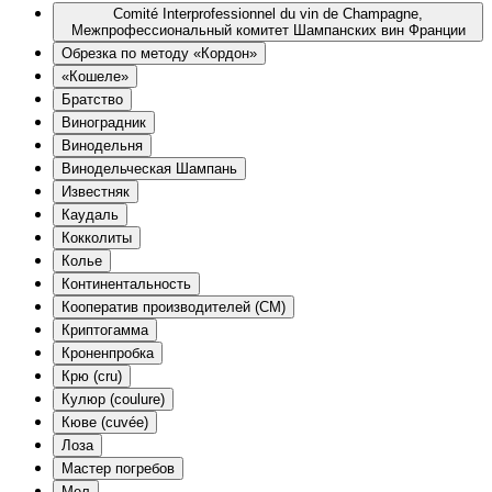
Comité Interprofessionnel du vin de Champagne,
Межпрофессиональный комитет Шампанских вин Франции
Oбрезка по методу «Кордон»
«Кошеле»
Братство
Виноградник
Винодельня
Винодельческая Шампань
Известняк
Каудаль
Кокколиты
Колье
Континентальность
Кооператив производителей (CM)
Криптогамма
Кроненпробка
Крю (cru)
Кулюр (coulure)
Кюве (cuvée)
Лоза
Мастер погребов
Мел