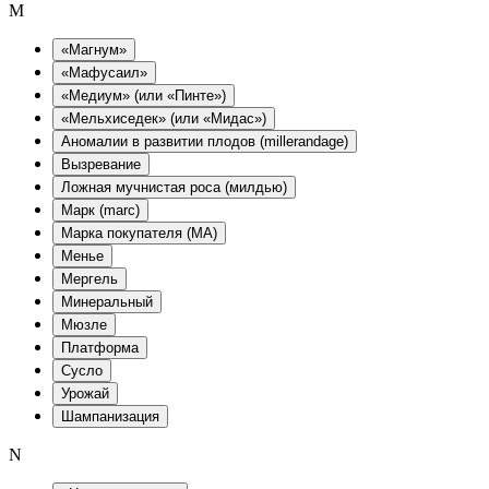
M
«Магнум»
«Мафусаил»
«Медиум» (или «Пинте»)
«Мельхиседек» (или «Мидас»)
Аномалии в развитии плодов (millerandage)
Вызревание
Ложная мучнистая роса (милдью)
Марк (marc)
Марка покупателя (MA)
Менье
Мергель
Минеральный
Мюзле
Платформа
Сусло
Урожай
Шампанизация
N