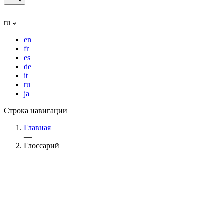
ru
en
fr
es
de
it
ru
ja
Строка навигации
Главная
—
Глоссарий