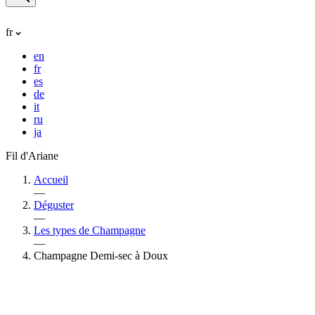
fr
en
fr
es
de
it
ru
ja
Fil d'Ariane
Accueil
—
Déguster
—
Les types de Champagne
—
Champagne Demi-sec à Doux