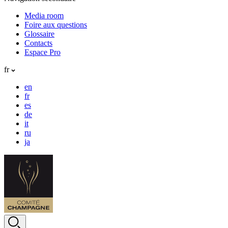
Media room
Foire aux questions
Glossaire
Contacts
Espace Pro
fr
en
fr
es
de
it
ru
ja