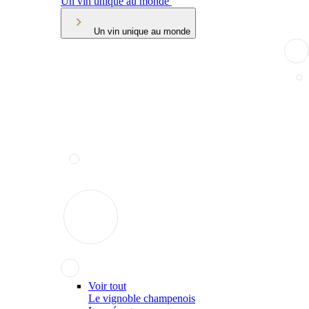
Un vin unique au monde
Un vin unique au monde
Voir tout
Le vignoble champenois