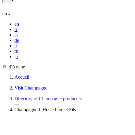
en
en
fr
es
de
it
ru
ja
Fil d'Ariane
Accueil
—
Visit Champagne
—
Directory of Champagne producers
—
Champagne L'Hoste Père et Fils