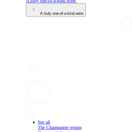
A truly one-of-a-kind wine
A truly one-of-a-kind wine
See all
The Champagne region