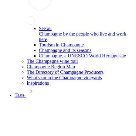
See all
Champagne by the people who live and work
here
Tourism in Champagne
Champagne and its seasons
Champagne, a UNESCO World Heritage site
The Champagne wine trail
Champagne Region Map
The Directory of Champagne Producers
What’s on in the Champagne vineyards
Inspirations
Taste