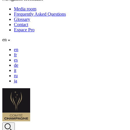
Media room
Frequently Asked Questions
Glossary
Contact
Espace Pro
en
en
fr
es
de
it
ru
ja