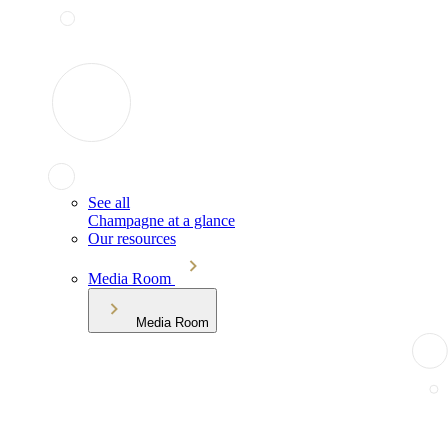
See all
Champagne at a glance
Our resources
Media Room
Media Room