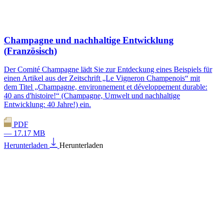
Champagne und nachhaltige Entwicklung
(Französisch)
Der Comité Champagne lädt Sie zur Entdeckung eines Beispiels für
einen Artikel aus der Zeitschrift „Le Vigneron Champenois“ mit
dem Titel „Champagne, environnement et développement durable:
40 ans d'histoire!“ (Champagne, Umwelt und nachhaltige
Entwicklung: 40 Jahre!) ein.
PDF
— 17.17 MB
Herunterladen
Herunterladen