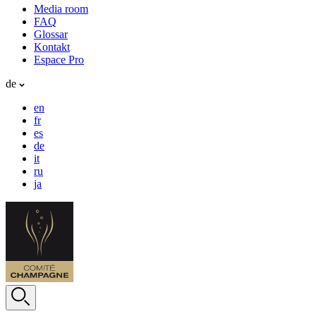
Media room
FAQ
Glossar
Kontakt
Espace Pro
de
en
fr
es
de
it
ru
ja