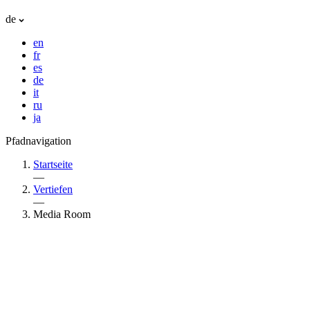
de
en
fr
es
de
it
ru
ja
Pfadnavigation
Startseite
—
Vertiefen
—
Media Room