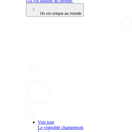
Un vin unique au monde
Un vin unique au monde
Voir tout
Le vignoble champenois