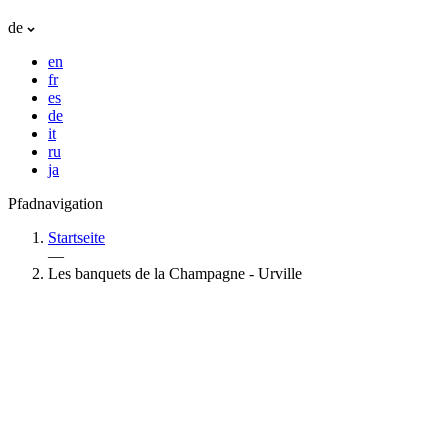
de
en
fr
es
de
it
ru
ja
Pfadnavigation
Startseite
—
Les banquets de la Champagne - Urville