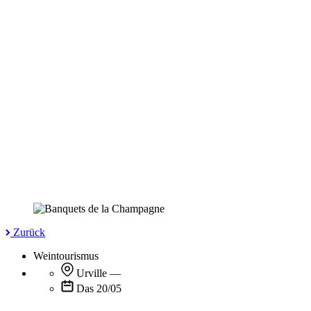
Zurück
Weintourismus
Urville
—
Das 20/05