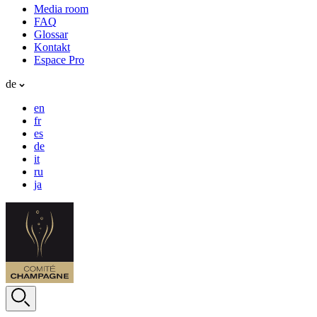
Media room
FAQ
Glossar
Kontakt
Espace Pro
de
en
fr
es
de
it
ru
ja