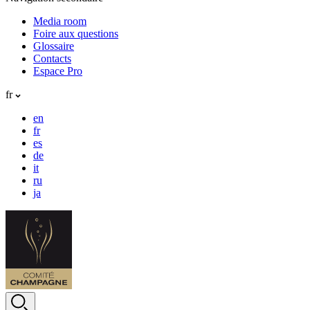
Media room
Foire aux questions
Glossaire
Contacts
Espace Pro
fr
en
fr
es
de
it
ru
ja