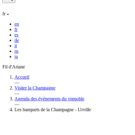
fr
en
fr
es
de
it
ru
ja
Fil d'Ariane
Accueil
—
Visiter la Champagne
—
Agenda des événements du vignoble
—
Les banquets de la Champagne - Urville