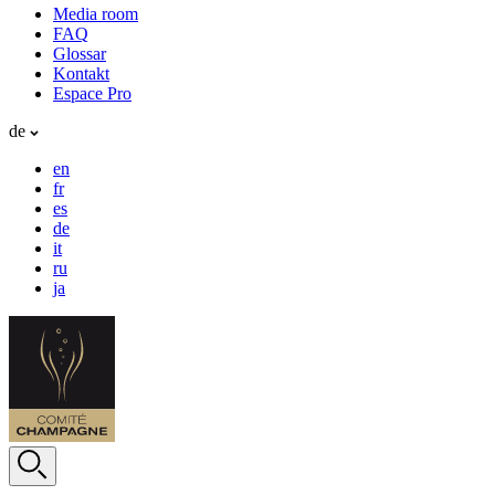
Media room
FAQ
Glossar
Kontakt
Espace Pro
de
en
fr
es
de
it
ru
ja