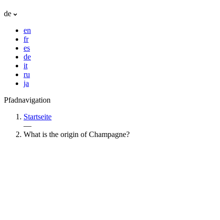
de
en
fr
es
de
it
ru
ja
Pfadnavigation
Startseite
—
What is the origin of Champagne?