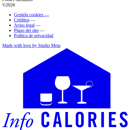
©2026
Gestión cookies —
Créditos
—
Aviso legal
—
Plano del sito
—
Política de privacidad
Made with love by Studio Meta