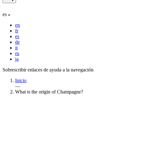
es
en
fr
es
de
it
ru
ja
Sobrescribir enlaces de ayuda a la navegación
Inicio
—
What is the origin of Champagne?