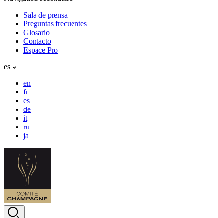
Sala de prensa
Preguntas frecuentes
Glosario
Contacto
Espace Pro
es
en
fr
es
de
it
ru
ja