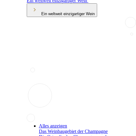
Ein weltweit einzigartiger Wein
Ein weltweit einzigartiger Wein
Alles anzeigen
Das Weinbaugebiet der Champagne