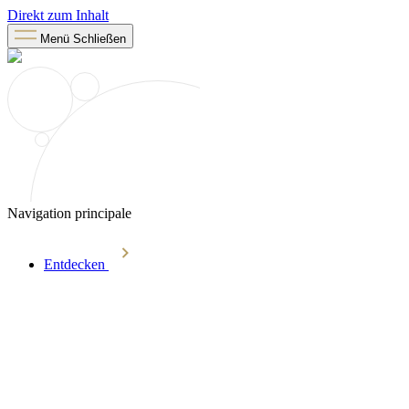
Direkt zum Inhalt
Menü
Schließen
Navigation principale
Entdecken