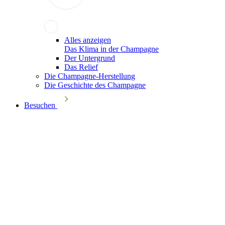
Alles anzeigen
Das Klima in der Champagne
Der Untergrund
Das Relief
Die Champagne-Herstellung
Die Geschichte des Champagne
Besuchen