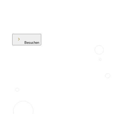
Besuchen