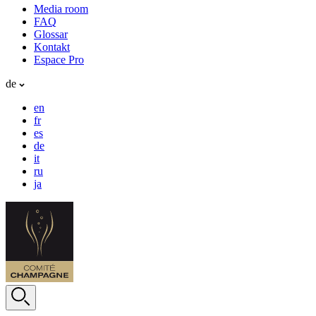
Media room
FAQ
Glossar
Kontakt
Espace Pro
de
en
fr
es
de
it
ru
ja