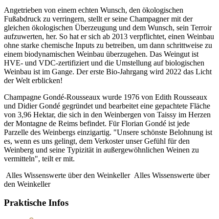
Angetrieben von einem echten Wunsch, den ökologischen
Fußabdruck zu verringern, stellt er seine Champagner mit der
gleichen ökologischen Überzeugung und dem Wunsch, sein Terroir
aufzuwerten, her. So hat er sich ab 2013 verpflichtet, einen Weinbau
ohne starke chemische Inputs zu betreiben, um dann schrittweise zu
einem biodynamischen Weinbau überzugehen. Das Weingut ist
HVE- und VDC-zertifiziert und die Umstellung auf biologischen
Weinbau ist im Gange. Der erste Bio-Jahrgang wird 2022 das Licht
der Welt erblicken!
Champagne Gondé-Rousseaux wurde 1976 von Edith Rousseaux
und Didier Gondé gegründet und bearbeitet eine gepachtete Fläche
von 3,96 Hektar, die sich in den Weinbergen von Taissy im Herzen
der Montagne de Reims befindet. Für Florian Gondé ist jede
Parzelle des Weinbergs einzigartig. "Unsere schönste Belohnung ist
es, wenn es uns gelingt, dem Verkoster unser Gefühl für den
Weinberg und seine Typizität in außergewöhnlichen Weinen zu
vermitteln", teilt er mit.
Alles Wissenswerte über den Weinkeller
Alles Wissenswerte über
den Weinkeller
Praktische Infos