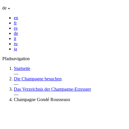
de
en
fr
es
de
it
ru
ja
Pfadnavigation
Startseite
—
Die Champagne besuchen
—
Das Verzeichnis der Champagne-Erzeuger
—
Champagne Gondé Rousseaux