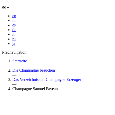
de
en
fr
es
de
it
ru
ja
Pfadnavigation
Startseite
—
Die Champagne besuchen
—
Das Verzeichnis der Champagne-Erzeuger
—
Champagne Samuel Paveau