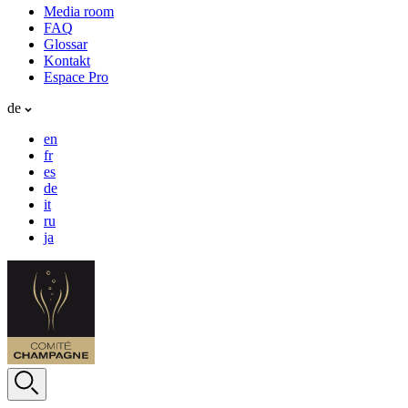
Media room
FAQ
Glossar
Kontakt
Espace Pro
de
en
fr
es
de
it
ru
ja