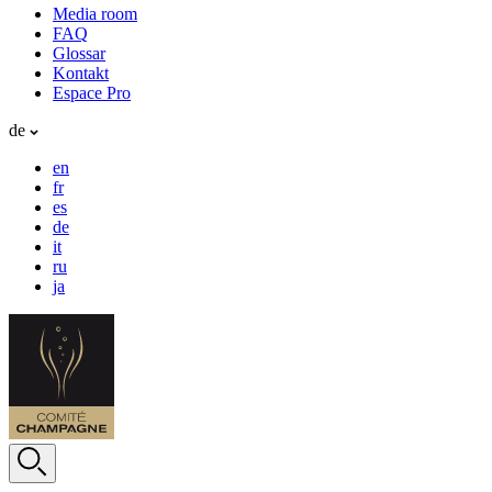
Media room
FAQ
Glossar
Kontakt
Espace Pro
de
en
fr
es
de
it
ru
ja