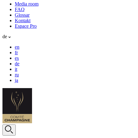
Media room
FAQ
Glossar
Kontakt
Espace Pro
de
en
fr
es
de
it
ru
ja