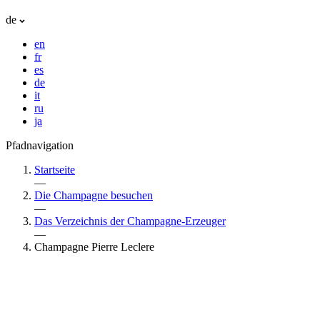
de
en
fr
es
de
it
ru
ja
Pfadnavigation
Startseite
—
Die Champagne besuchen
—
Das Verzeichnis der Champagne-Erzeuger
—
Champagne Pierre Leclere