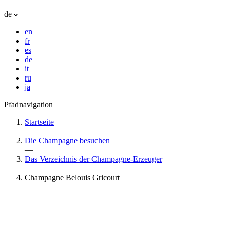
de
en
fr
es
de
it
ru
ja
Pfadnavigation
Startseite
—
Die Champagne besuchen
—
Das Verzeichnis der Champagne-Erzeuger
—
Champagne Belouis Gricourt