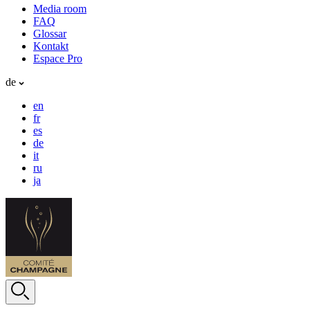
Media room
FAQ
Glossar
Kontakt
Espace Pro
de
en
fr
es
de
it
ru
ja