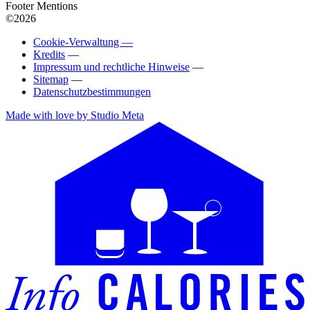
Footer Mentions
©2026
Cookie-Verwaltung —
Kredits
—
Impressum und rechtliche Hinweise
—
Sitemap
—
Datenschutzbestimmungen
Made with love by Studio Meta