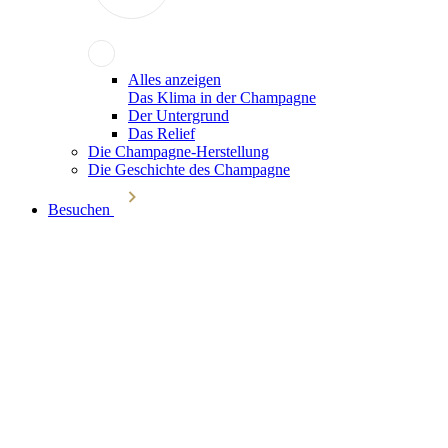
Alles anzeigen
Das Klima in der Champagne
Der Untergrund
Das Relief
Die Champagne-Herstellung
Die Geschichte des Champagne
Besuchen