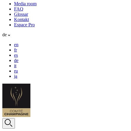
Media room
FAQ
Glossar
Kontakt
Espace Pro
de
en
fr
es
de
it
ru
ja