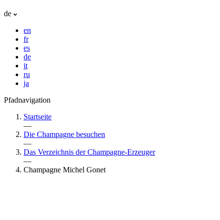
de
en
fr
es
de
it
ru
ja
Pfadnavigation
Startseite
—
Die Champagne besuchen
—
Das Verzeichnis der Champagne-Erzeuger
—
Champagne Michel Gonet