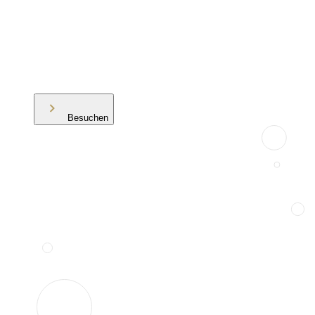
Besuchen