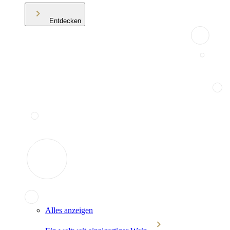
Entdecken
Alles anzeigen