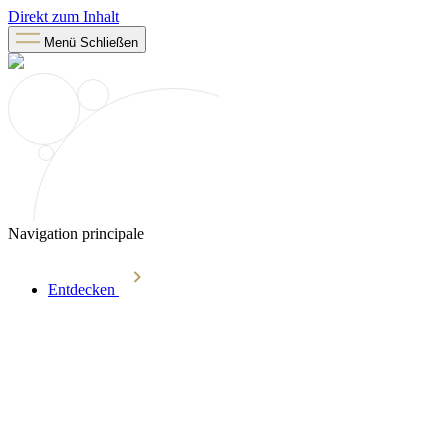
Direkt zum Inhalt
Menü
Schließen
Navigation principale
Entdecken