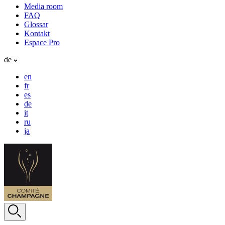
Media room
FAQ
Glossar
Kontakt
Espace Pro
de
en
fr
es
de
it
ru
ja