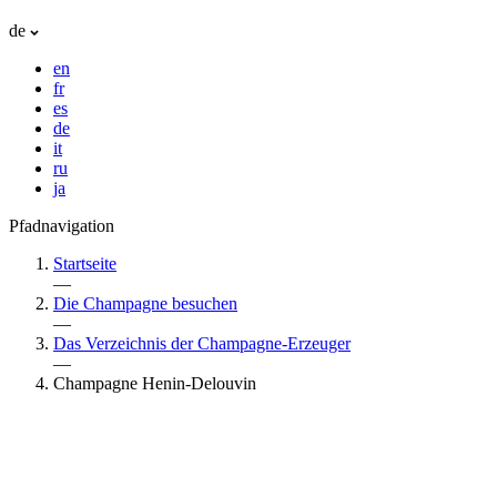
de
en
fr
es
de
it
ru
ja
Pfadnavigation
Startseite
—
Die Champagne besuchen
—
Das Verzeichnis der Champagne-Erzeuger
—
Champagne Henin-Delouvin