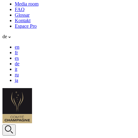
Media room
FAQ
Glossar
Kontakt
Espace Pro
de
en
fr
es
de
it
ru
ja