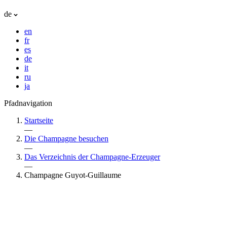
de
en
fr
es
de
it
ru
ja
Pfadnavigation
Startseite
—
Die Champagne besuchen
—
Das Verzeichnis der Champagne-Erzeuger
—
Champagne Guyot-Guillaume