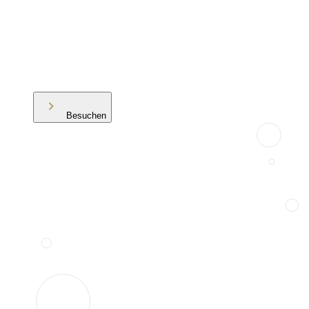
Besuchen