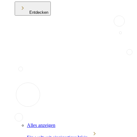
Entdecken
Alles anzeigen