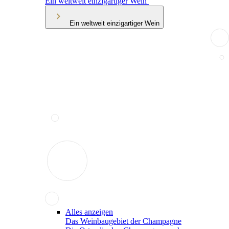
Ein weltweit einzigartiger Wein
Ein weltweit einzigartiger Wein
Alles anzeigen
Das Weinbaugebiet der Champagne