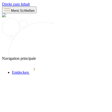
Direkt zum Inhalt
Menü
Schließen
Navigation principale
Entdecken