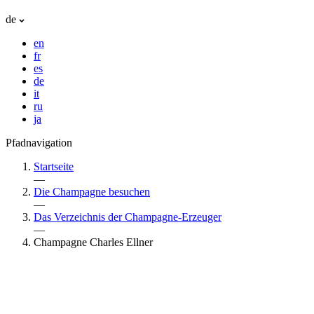
de
en
fr
es
de
it
ru
ja
Pfadnavigation
Startseite
—
Die Champagne besuchen
—
Das Verzeichnis der Champagne-Erzeuger
—
Champagne Charles Ellner