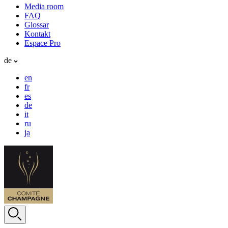
Media room
FAQ
Glossar
Kontakt
Espace Pro
de
en
fr
es
de
it
ru
ja