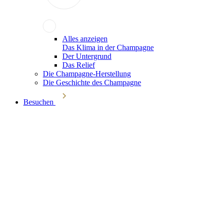
Alles anzeigen
Das Klima in der Champagne
Der Untergrund
Das Relief
Die Champagne-Herstellung
Die Geschichte des Champagne
Besuchen