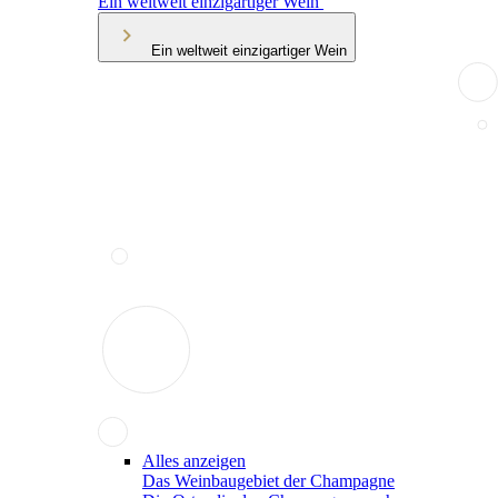
Ein weltweit einzigartiger Wein
Ein weltweit einzigartiger Wein
Alles anzeigen
Das Weinbaugebiet der Champagne