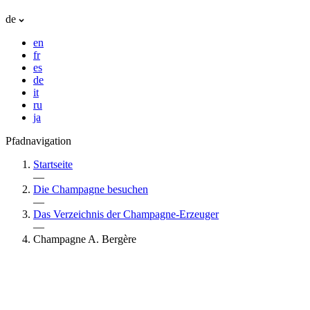
de
en
fr
es
de
it
ru
ja
Pfadnavigation
Startseite
—
Die Champagne besuchen
—
Das Verzeichnis der Champagne-Erzeuger
—
Champagne A. Bergère