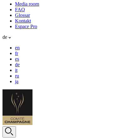
Media room
FAQ
Glossar
Kontakt
Espace Pro
de
en
fr
es
de
it
ru
ja