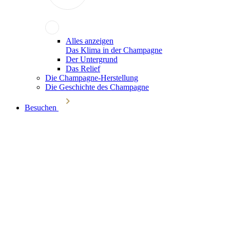
Alles anzeigen
Das Klima in der Champagne
Der Untergrund
Das Relief
Die Champagne-Herstellung
Die Geschichte des Champagne
Besuchen