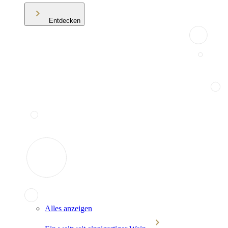
Entdecken
Alles anzeigen