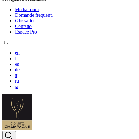
Media room
Domande frequenti
Glossario
Contatto
Espace Pro
it
en
fr
es
de
it
ru
ja