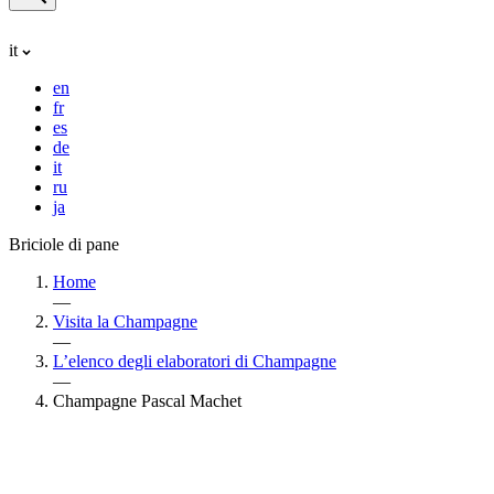
it
en
fr
es
de
it
ru
ja
Briciole di pane
Home
—
Visita la Champagne
—
L’elenco degli elaboratori di Champagne
—
Champagne Pascal Machet