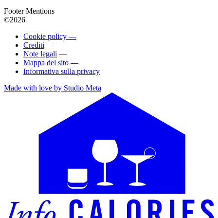
Footer Mentions
©2026
Cookie policy —
Crediti
—
Note legali
—
Mappa del sito
—
Informativa sulla privacy
Made with love by Studio Meta