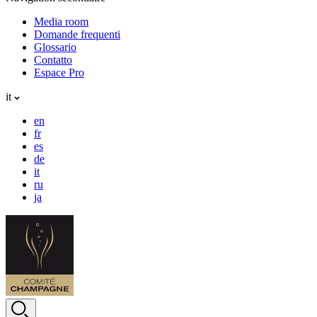
Media room
Domande frequenti
Glossario
Contatto
Espace Pro
it
en
fr
es
de
it
ru
ja