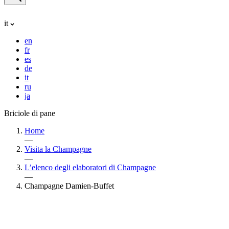
it
en
fr
es
de
it
ru
ja
Briciole di pane
Home
—
Visita la Champagne
—
L’elenco degli elaboratori di Champagne
—
Champagne Damien-Buffet