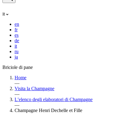
it
en
fr
es
de
it
ru
ja
Briciole di pane
Home
—
Visita la Champagne
—
L’elenco degli elaboratori di Champagne
—
Champagne Henri Dechelle et Fille