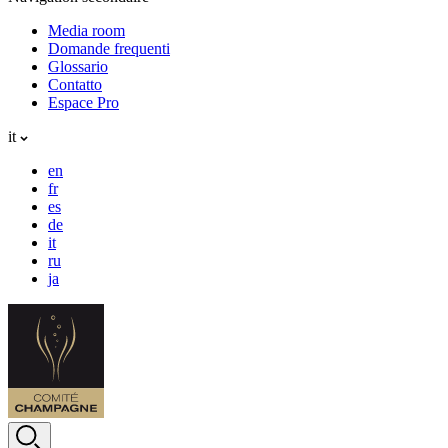
Media room
Domande frequenti
Glossario
Contatto
Espace Pro
it
en
fr
es
de
it
ru
ja