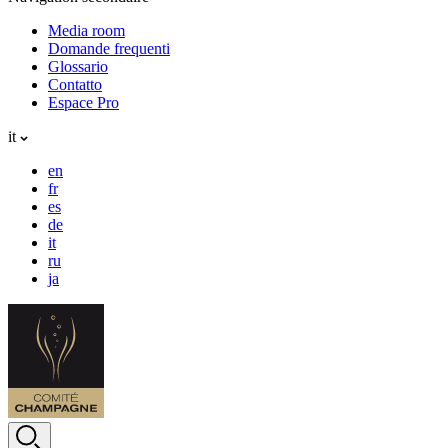
Media room
Domande frequenti
Glossario
Contatto
Espace Pro
it
en
fr
es
de
it
ru
ja