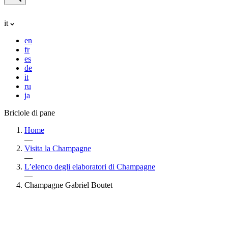
it
en
fr
es
de
it
ru
ja
Briciole di pane
Home
—
Visita la Champagne
—
L’elenco degli elaboratori di Champagne
—
Champagne Gabriel Boutet