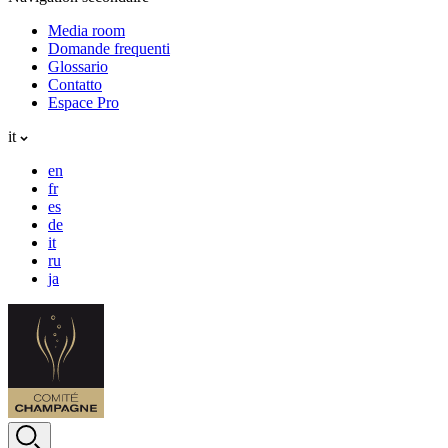
Media room
Domande frequenti
Glossario
Contatto
Espace Pro
it
en
fr
es
de
it
ru
ja