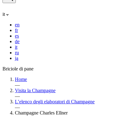
it
en
fr
es
de
it
ru
ja
Briciole di pane
Home
—
Visita la Champagne
—
L’elenco degli elaboratori di Champagne
—
Champagne Charles Ellner