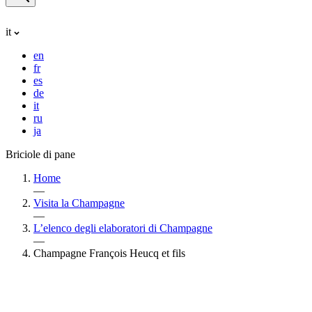
it
en
fr
es
de
it
ru
ja
Briciole di pane
Home
—
Visita la Champagne
—
L’elenco degli elaboratori di Champagne
—
Champagne François Heucq et fils