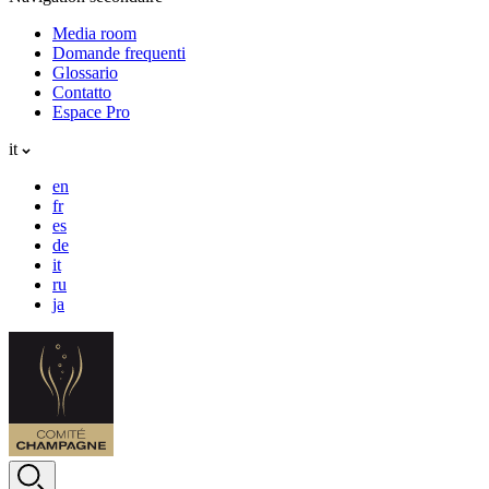
Media room
Domande frequenti
Glossario
Contatto
Espace Pro
it
en
fr
es
de
it
ru
ja