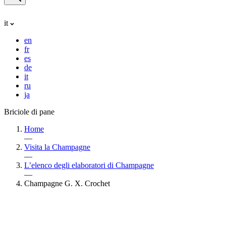
it
en
fr
es
de
it
ru
ja
Briciole di pane
Home
—
Visita la Champagne
—
L’elenco degli elaboratori di Champagne
—
Champagne G. X. Crochet