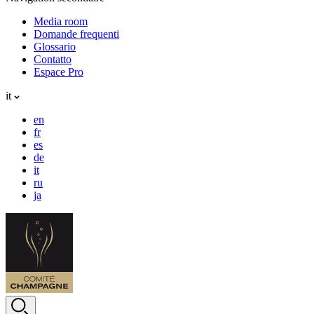
Media room
Domande frequenti
Glossario
Contatto
Espace Pro
it
en
fr
es
de
it
ru
ja