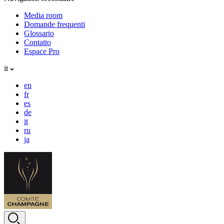
Media room
Domande frequenti
Glossario
Contatto
Espace Pro
it
en
fr
es
de
it
ru
ja