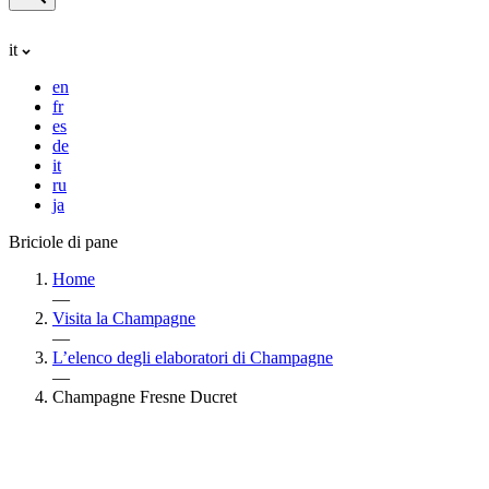
it
en
fr
es
de
it
ru
ja
Briciole di pane
Home
—
Visita la Champagne
—
L’elenco degli elaboratori di Champagne
—
Champagne Fresne Ducret