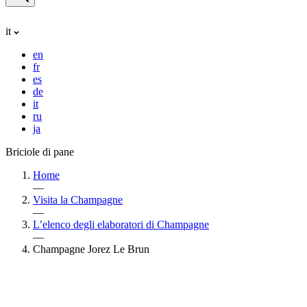
it
en
fr
es
de
it
ru
ja
Briciole di pane
Home
—
Visita la Champagne
—
L’elenco degli elaboratori di Champagne
—
Champagne Jorez Le Brun