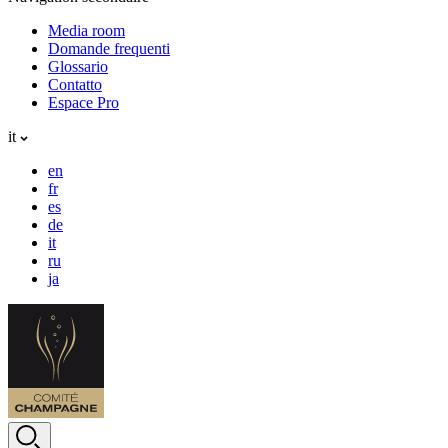
Media room
Domande frequenti
Glossario
Contatto
Espace Pro
it
en
fr
es
de
it
ru
ja