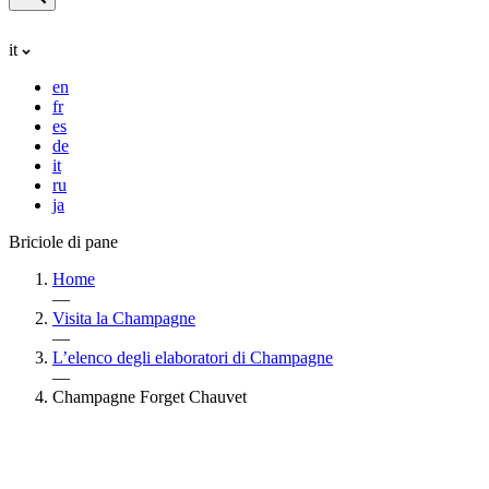
it
en
fr
es
de
it
ru
ja
Briciole di pane
Home
—
Visita la Champagne
—
L’elenco degli elaboratori di Champagne
—
Champagne Forget Chauvet