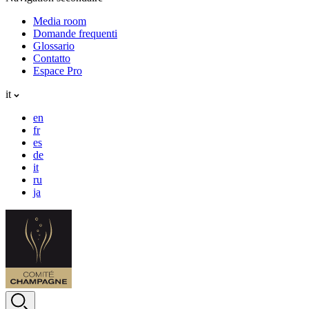
Media room
Domande frequenti
Glossario
Contatto
Espace Pro
it
en
fr
es
de
it
ru
ja