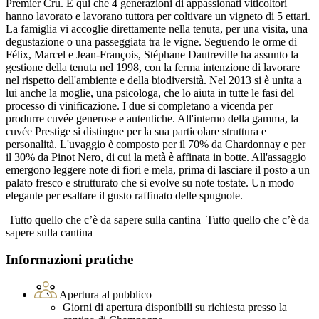
Premier Cru. È qui che 4 generazioni di appassionati viticoltori
hanno lavorato e lavorano tuttora per coltivare un vigneto di 5 ettari.
La famiglia vi accoglie direttamente nella tenuta, per una visita, una
degustazione o una passeggiata tra le vigne. Seguendo le orme di
Félix, Marcel e Jean-François, Stéphane Dautreville ha assunto la
gestione della tenuta nel 1998, con la ferma intenzione di lavorare
nel rispetto dell'ambiente e della biodiversità. Nel 2013 si è unita a
lui anche la moglie, una psicologa, che lo aiuta in tutte le fasi del
processo di vinificazione. I due si completano a vicenda per
produrre cuvée generose e autentiche. All'interno della gamma, la
cuvée Prestige si distingue per la sua particolare struttura e
personalità. L'uvaggio è composto per il 70% da Chardonnay e per
il 30% da Pinot Nero, di cui la metà è affinata in botte. All'assaggio
emergono leggere note di fiori e mela, prima di lasciare il posto a un
palato fresco e strutturato che si evolve su note tostate. Un modo
elegante per esaltare il gusto raffinato delle spugnole.
Tutto quello che c’è da sapere sulla cantina
Tutto quello che c’è da
sapere sulla cantina
Informazioni pratiche
Apertura al pubblico
Giorni di apertura disponibili su richiesta presso la