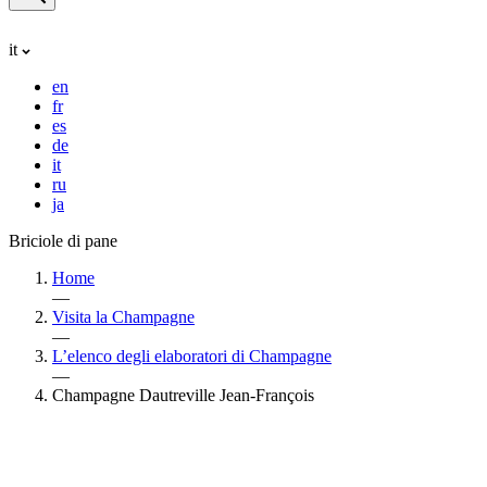
it
en
fr
es
de
it
ru
ja
Briciole di pane
Home
—
Visita la Champagne
—
L’elenco degli elaboratori di Champagne
—
Champagne Dautreville Jean-François