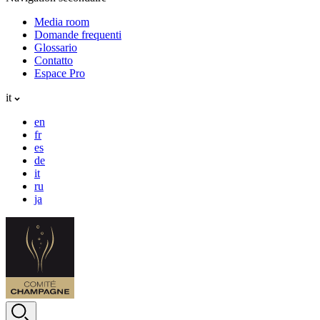
Media room
Domande frequenti
Glossario
Contatto
Espace Pro
it
en
fr
es
de
it
ru
ja