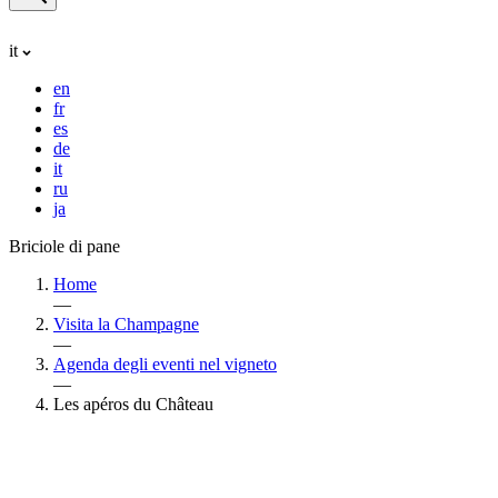
it
en
fr
es
de
it
ru
ja
Briciole di pane
Home
—
Visita la Champagne
—
Agenda degli eventi nel vigneto
—
Les apéros du Château