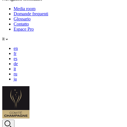
Media room
Domande frequenti
Glossario
Contatto
Espace Pro
it
en
fr
es
de
it
ru
ja