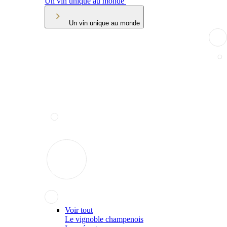
Un vin unique au monde
Un vin unique au monde
Voir tout
Le vignoble champenois