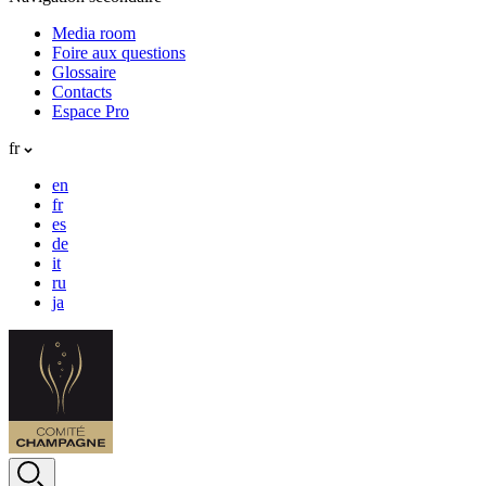
Media room
Foire aux questions
Glossaire
Contacts
Espace Pro
fr
en
fr
es
de
it
ru
ja