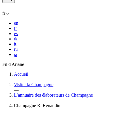
fr
en
fr
es
de
it
ru
ja
Fil d'Ariane
Accueil
—
Visiter la Champagne
—
L’annuaire des élaborateurs de Champagne
—
Champagne R. Renaudin