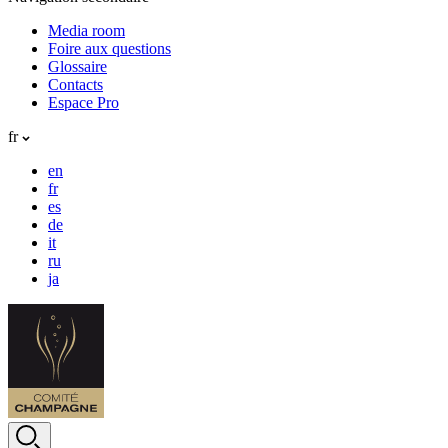
Media room
Foire aux questions
Glossaire
Contacts
Espace Pro
fr
en
fr
es
de
it
ru
ja