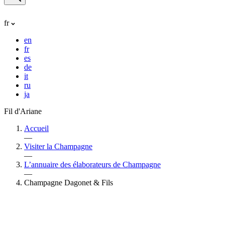
fr
en
fr
es
de
it
ru
ja
Fil d'Ariane
Accueil
—
Visiter la Champagne
—
L’annuaire des élaborateurs de Champagne
—
Champagne Dagonet & Fils