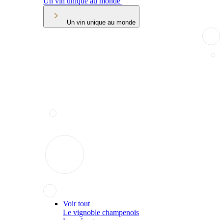
Un vin unique au monde
Un vin unique au monde
Voir tout
Le vignoble champenois